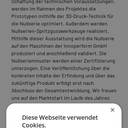
Schaffung der technischen Voraussetzungen,
werden im Rahmen des Projektes die
Prototypen mithilfe der 3D-Druck-Technik für
die Nullserie optimiert. Außerdem werden
Nullserien-Spritzgusswerkzeuge realisiert.
Mithilfe dieser Ausstattung wird die Nullserie
auf den Maschinen der Innoperform GmbH
produziert und anschließend validiert. Die
Nullserienmuster werden einer Zertifizierung
unterzogen. Eine Veröffentlichung über die
konkreten Inhalte der Erfindung und über das
zukünftige Produkt erfolgt erst nach
Abschluss der Gesamtentwicklung. Wir freuen
uns auf den Marktstart im Laufe des Jahres
2025.
×
ENTWICKLUNGSPROJEKT 2
Diese Webseite verwendet
ZIEL DES VORHABENS
Cookies.