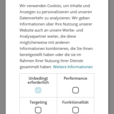
INNOPERFORM führt derzeit ein
Wir verwenden Cookies, um Inhalte und
Forschungsprojekt im Bereich der
Anzeigen zu personalisieren und unseren
Papierverarbeitung durch. Es handelt sich um
Datenverkehr zu analysieren. Wir geben
die Weiterentwicklung einer neuen und
Informationen über Ihre Nutzung unserer
innovativen Idee eines externen Erfinders.
Website auch an unsere Werbe- und
Die Idee betrifft eine grundsätzliche
Analysepartner weiter, die diese
Technologie zur Herstellung von Produkten
möglicherweise mit anderen
aus Papier, welche im Consumer-Bereich zum
Informationen kombinieren, die Sie ihnen
bereitgestellt haben oder die sie im
Einsatz kommen werden. Sie ermöglicht ein
Rahmen Ihrer Nutzung ihrer Dienste
umweltgerechtes Recycling dieser
gesammelt haben.
Weitere Informationen
Consumer-Produkte. Zudem können die
Produkte mit einem funktionalen USP
Unbedingt
Performance
ausgestattet werden, der sich von
erforderlich
konventionellen Lösungen in diesem Produkt-
Bereich abheben wird.
Targeting
Funktionalität
BESCHREIBUNG