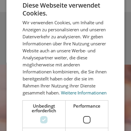
Diese Webseite verwendet
Cookies.
Wir verwenden Cookies, um Inhalte und
Beschreibung
Anzeigen zu personalisieren und unseren
Achtung: 1 VE = 1 Stück 71x64x14 mmAnschluss ca. 47x8
Datenverkehr zu analysieren. Wir geben
mmMit unserem umfangreichen Zierprofileprogramm
Informationen über Ihre Nutzung unserer
für Kunststofffenster…
Mehr
Website auch an unsere Werbe- und
Analysepartner weiter, die diese
möglicherweise mit anderen
Informationen kombinieren, die Sie ihnen
bereitgestellt haben oder die sie im
Rahmen Ihrer Nutzung ihrer Dienste
gesammelt haben.
Weitere Informationen
Unbedingt
Performance
erforderlich