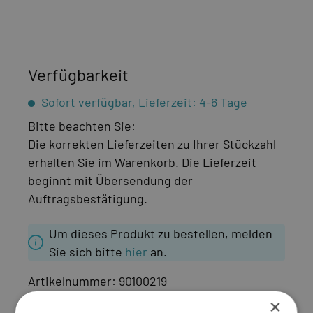
Verfügbarkeit
Sofort verfügbar, Lieferzeit: 4-6 Tage
Bitte beachten Sie:
Die korrekten Lieferzeiten zu Ihrer Stückzahl
erhalten Sie im Warenkorb. Die Lieferzeit
beginnt mit Übersendung der
Auftragsbestätigung.
Um dieses Produkt zu bestellen, melden
Sie sich bitte
hier
an.
Artikelnummer:
90100219
×