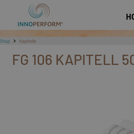
springen
Zur Hauptnavigation springen
H
Shop
Kapitelle
FG 106 KAPITELL 
Bildergalerie überspringen