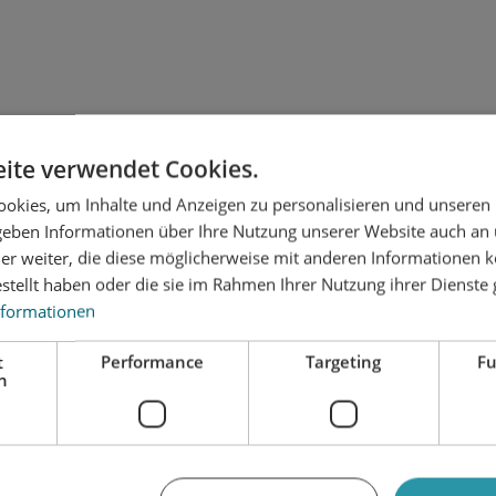
ite verwendet Cookies.
okies, um Inhalte und Anzeigen zu personalisieren und unseren
 geben Informationen über Ihre Nutzung unserer Website auch an
r Kunststofffenster können historische Fassadenansich
er weiter, die diese möglicherweise mit anderen Informationen k
n.
estellt haben oder die sie im Rahmen Ihrer Nutzung ihrer Dienst
nformationen
t
Performance
Targeting
Fu
h
d Formgebungen
elfältigen Kombinationsmöglichkeiten unter Erhalt der B
ichtes Material