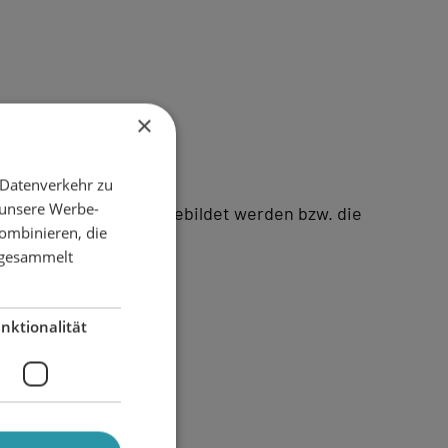
×
 Datenverkehr zu
 unsere Werbe-
ten stilgerecht nachgebildet werden bzw. die
ombinieren, die
e gesammelt
nktionalität
ausubstanz