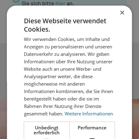
Sie sich bitte
hier
an.
×
Artikelnummer:
90200002
Diese Webseite verwendet
Cookies.
Wir verwenden Cookies, um Inhalte und
Anzeigen zu personalisieren und unseren
Datenverkehr zu analysieren. Wir geben
Beschreibung
Informationen über Ihre Nutzung unserer
Zubehör ZierprofileAchtung: 1 VE = 1 Stück Fabrikat:
Website auch an unsere Werbe- und
FENOPLAST KFMit unserem umfangreichen
Analysepartner weiter, die diese
Zierprofileprogramm für Kunststof…
Mehr
möglicherweise mit anderen
Informationen kombinieren, die Sie ihnen
bereitgestellt haben oder die sie im
Rahmen Ihrer Nutzung ihrer Dienste
gesammelt haben.
Weitere Informationen
Unbedingt
Performance
erforderlich