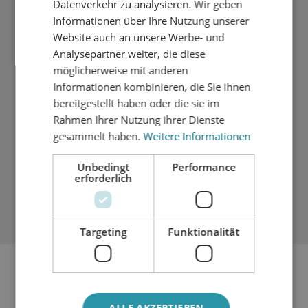
verantwortungsvolle Aufgaben
Datenverkehr zu analysieren. Wir geben
persönliches Betriebsklima, in dem das
Informationen über Ihre Nutzung unserer
Website auch an unsere Werbe- und
Miteinander im Vordergrund steht
Analysepartner weiter, die diese
fachliche Schulungen
möglicherweise mit anderen
moderne technische Büroausstattung
Informationen kombinieren, die Sie ihnen
Platz für Versuche, Experimente und
bereitgestellt haben oder die sie im
Labormusterbau
Rahmen Ihrer Nutzung ihrer Dienste
Gleitzeit mit Zeiterfassungssystem
gesammelt haben.
Weitere Informationen
Mobiles Arbeiten nach Absprache möglich
Kaffee- und Getränke-Flatrate,
Unbedingt
Performance
erforderlich
kostenfreies Mittagessen
Targeting
Funktionalität
IHR PROFIL
abgeschlossenes Studium oder staatl.
ALLE AKZEPTIEREN