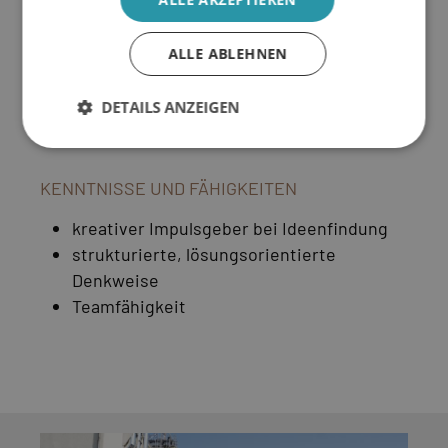
gepr. Techniker in der Fachrichtung
Mechatronik (gerne auch ähnliche
Fachrichtungen)
ALLE ABLEHNEN
Berufserfahrung erwünscht aber nicht
zwingend
DETAILS ANZEIGEN
KENNTNISSE UND FÄHIGKEITEN
kreativer Impulsgeber bei Ideenfindung
strukturierte, lösungsorientierte
Denkweise
Teamfähigkeit