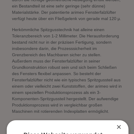
ein Bestandteil ist eine sehr geringe (sehr dünne)
Materialstärke. Der patentierte arimeo Fensterfalzlüfter
verfügt heute über ein Fließgelenk von gerade mal 120 μ.
Herkömmliche Spitzgusstechnik hat alleine einen
Toleranzbereich von 1-2 Millimeter. Die Herausforderung
bestand nicht nur in der präzisen Fertigung, sondern
insbesondere darin, die Prozesssicherheit im
Grenzbereich des Machbaren sicher zu stellen.
Außerdem muss der Fensterfalzlüfter in seiner
Grundkonstruktion robust sein und sich beim Schließen
des Fensters flexibel anpassen. So besteht der
Fensterfalzlüfter nicht wie ein typisches Spritzgussteil aus
einem oder vielleicht zwei Kunststoffen, der arimeo wird in
einem speziellen Produktionsprozess als ein 3-
Komponenten-Spritzgussteil hergestellt. Der aufwendige
Produktionsprozess wird in vergleichbar großen
Maschinen mit rotierenden Indexplatten ermöglicht.
Kunststofffließgelenk
×