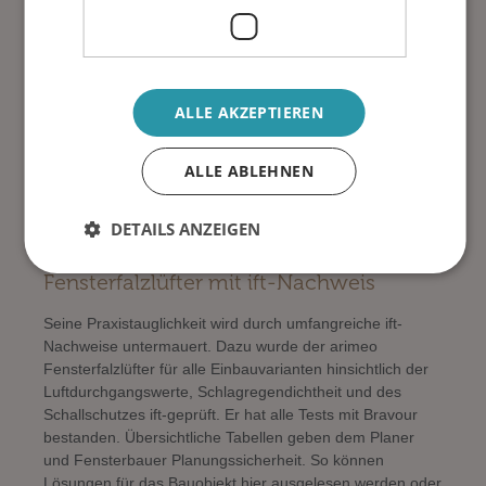
Unter dem Einsatz und der Kombination von innovativen
Werkstoffen ist es damit erstmals in einem komplexen
Fertigungsverfahren gelungen, ein 3-Komponenten-
Fließgelenk mit der präzisen Funktion einer
ALLE AKZEPTIEREN
Lüfterregelungsklappe herzustellen, die auf hauchfeine
Luftbewegungen reagiert. In Kombination mit einer
optimierten Strömungskontur und den stabilen Rastfüßen
ALLE ABLEHNEN
ist die gesamte Komplexität der Lüftung in ein kompaktes
Miniaturbauteil verlagert worden.
DETAILS ANZEIGEN
arimeo – der normgerechte
Fensterfalzlüfter mit ift-Nachweis
Seine Praxistauglichkeit wird durch umfangreiche ift-
Nachweise untermauert. Dazu wurde der arimeo
Fensterfalzlüfter für alle Einbauvarianten hinsichtlich der
Luftdurchgangswerte, Schlagregendichtheit und des
Schallschutzes ift-geprüft. Er hat alle Tests mit Bravour
bestanden. Übersichtliche Tabellen geben dem Planer
und Fensterbauer Planungssicherheit. So können
Lösungen für das Bauobjekt hier ausgelesen werden oder