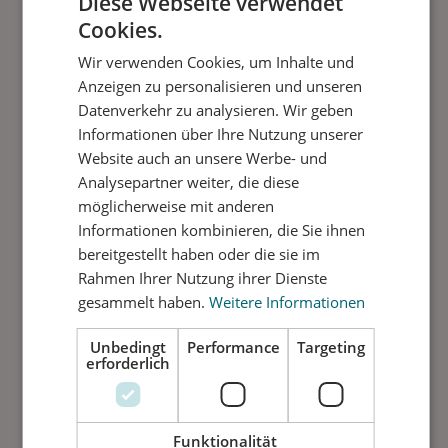
Diese Webseite verwendet
Der Begriff Fließgelenk (auch plastisches Gelenk)
bezeichnet in der Plastizitätstheorie ein Gelenk, das vom
Cookies.
Tragwerk bei Überschreiten der Fließgrenze ausgebildet
Wir verwenden Cookies, um Inhalte und
wird. An beiden Enden findet actio und reactio statt,
Anzeigen zu personalisieren und unseren
Biegemoment. Als Biegemoment M wird ein Moment
bezeichnet, das ein schlankes (Stab, Balken, Welle o. ä.)
Datenverkehr zu analysieren. Wir geben
oder dünnes Bauteil (Platte o. ä.) belastet und folglich
Informationen über Ihre Nutzung unserer
biegt.
Website auch an unsere Werbe- und
Analysepartner weiter, die diese
möglicherweise mit anderen
Informationen kombinieren, die Sie ihnen
bereitgestellt haben oder die sie im
Rahmen Ihrer Nutzung ihrer Dienste
gesammelt haben.
Weitere Informationen
Unbedingt
Performance
Targeting
erforderlich
Lüftung mit 3K-Fließgelenktechnik
Funktionalität