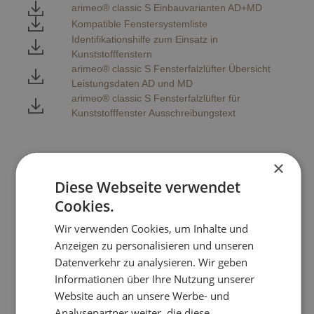
arimeo® classic S Einbauvarianten AD+MD
Kompatible Fenstersystemliste
Identifikationshilfe zum Einsatz in
Kunststofffenstern
arimeo® classic S Fensterfalzlüfter Übersicht
Leistungsdaten AD und MD
arimeo® classic S Fensterfalzlüfter für
Kunststofffenster Ausschreibungstext
×
Prüfnachweise
Diese Webseite verwendet
Cookies.
ift Klassifizierungsbericht arimeo® classic S AD
Wir verwenden Cookies, um Inhalte und
ift Nachweis arimeo® classic S
Anzeigen zu personalisieren und unseren
Lüftungseigenschaften AD
Datenverkehr zu analysieren. Wir geben
ift Nachweis arimeo® classic S
Informationen über Ihre Nutzung unserer
Lüftungseigenschaften MD
ift Nachweis arimeo® classic S
Website auch an unsere Werbe- und
Schlagregendichtheit AD
Analysepartner weiter, die diese