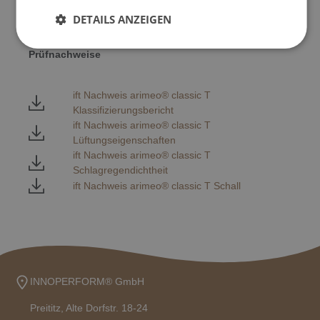
DETAILS ANZEIGEN
Prüfnachweise
ift Nachweis arimeo® classic T
Klassifizierungsbericht
ift Nachweis arimeo® classic T
Lüftungseigenschaften
ift Nachweis arimeo® classic T
Schlagregendichtheit
ift Nachweis arimeo® classic T Schall
INNOPERFORM® GmbH
Preititz, Alte Dorfstr. 18-24