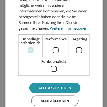
ift Nachweis arimeo® classic S
möglicherweise mit anderen
Schlagregendichtheit MD
Informationen kombinieren, die Sie ihnen
ift Nachweis arimeo® classic S Schall AD
bereitgestellt haben oder die sie im
ift Nachweis arimeo® classic S Schall MD
Rahmen Ihrer Nutzung ihrer Dienste
gesammelt haben.
Weitere Informationen
Unbedingt
Performance
Targeting
®
arimeo
classic T für
erforderlich
Holzfenster
Funktionalität
techn. Details
arimeo® classic T Montageanleitung mit
Einbauvarianten des Fensterfalzlüfters
ALLE AKZEPTIEREN
arimeo® classic T Fensterfalzlüfter Übersicht
Leistungsdaten
arimeo® classic T Fensterfalzlüfter für
ALLE ABLEHNEN
Holzfenster Ausschreibungstext