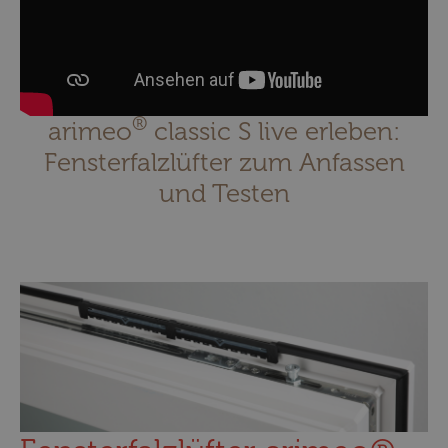
®
arimeo
classic S live erleben:
Fensterfalzlüfter zum Anfassen
und Testen