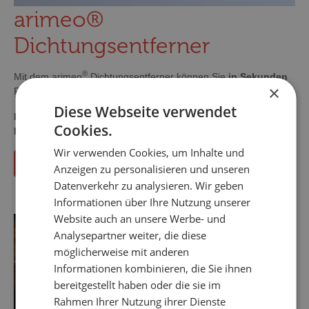
arimeo®
Dichtungsentferner
®
Mit dem arimeo
Dichtungsentferner können Sie
in Sekunden
×
Fensterdichtungen entfernen - auch einextrudierte Dichtungen.
Diese Webseite verwendet
Für unversehrte Fensterflügel & dauerhafte Qualität der
Cookies.
Fenster.
Wir verwenden Cookies, um Inhalte und
Download arimeo-Prospekt
Anzeigen zu personalisieren und unseren
Datenverkehr zu analysieren. Wir geben
Informationen über Ihre Nutzung unserer
Website auch an unsere Werbe- und
Analysepartner weiter, die diese
möglicherweise mit anderen
Informationen kombinieren, die Sie ihnen
bereitgestellt haben oder die sie im
Rahmen Ihrer Nutzung ihrer Dienste