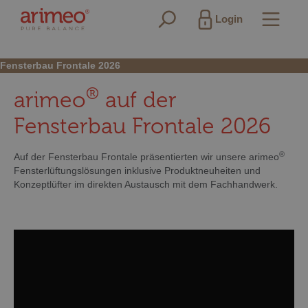
alt springen
Login
Fensterbau Frontale 2026
®
arimeo
auf der
Fensterbau Frontale 2026
®
Auf der Fensterbau Frontale präsentierten wir unsere arimeo
Fensterlüftungslösungen inklusive Produktneuheiten und
Konzeptlüfter im direkten Austausch mit dem Fachhandwerk.